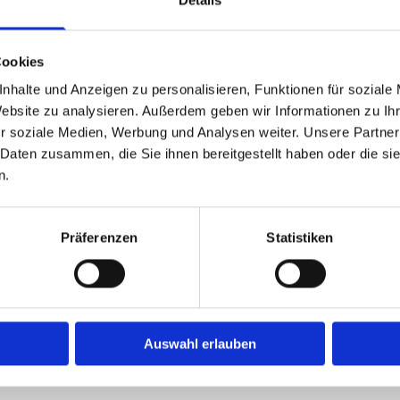
Details
Ihre Nachricht
n.
Cookies
nhalte und Anzeigen zu personalisieren, Funktionen für soziale
Website zu analysieren. Außerdem geben wir Informationen zu I
r soziale Medien, Werbung und Analysen weiter. Unsere Partner
 Daten zusammen, die Sie ihnen bereitgestellt haben oder die s
Ich habe die Datenschut
n.
einer elektronischen Speich
ng finden Sie kostenfreie
Daten zur Beantwortung meine
nd in zwei Minuten erreichbar).
Präferenzen
Statistiken
Auswahl erlauben